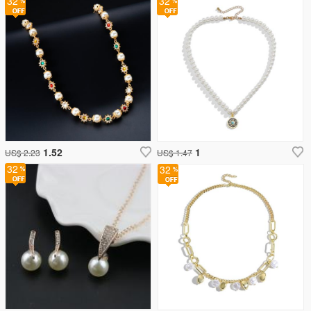
32
32
1.52
1
US$ 2.23
US$ 1.47
32
32