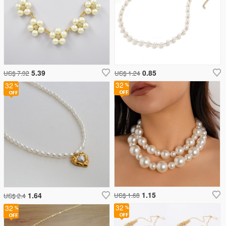
5.39
0.85
US$ 7.92
US$ 1.24
32
32
1.15
1.64
US$ 1.68
US$ 2.4
32
32