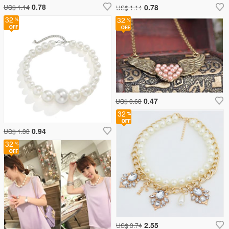
0.78
0.78
US$ 1.14
US$ 1.14
32
32
0.47
US$ 0.68
32
0.94
US$ 1.38
32
2.55
US$ 3.74