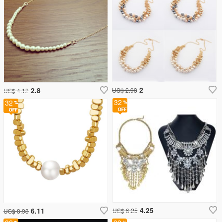
2
2.8
US$ 2.93
US$ 4.12
32
32
4.25
6.11
US$ 6.25
US$ 8.98