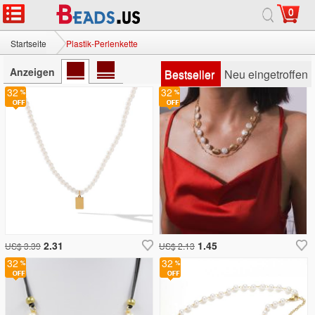
0
Startseite
Plastik-Perlenkette
Anzeigen
Bestseller
Neu eingetroffen
32
32
2.31
1.45
US$ 3.39
US$ 2.13
32
32