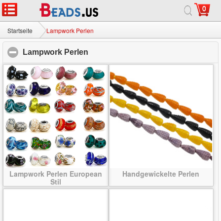
0
Startseite
|
Über
|
Kontaktiere uns
|
Ganze Site
© 2026 Milchstraße Jewelry Ltd. Alle Rechte vorbehalten.
Startseite
Lampwork Perlen
Lampwork Perlen
click to collapse contents
Lampwork Perlen European
Handgewickelte Perlen
Stil