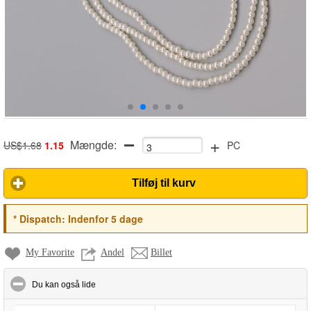
+
Mængde:
US$1.68
1.15
PC
Tilføj til kurv
*
Dispatch:
Indenfor 5 dage
My Favorite
Andel
Billet
click to collapse contents
Du kan også lide