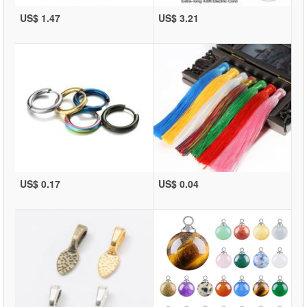
US$ 1.47
US$ 3.21
US$ 0.17
US$ 0.04