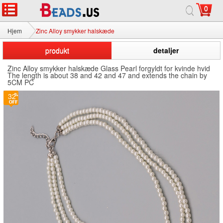
0
Hjem
Zinc Alloy smykker halskæde
produkt
detaljer
Zinc Alloy smykker halskæde Glass Pearl forgyldt for kvinde hvid
The length is about 38 and 42 and 47 and extends the chain by
5CM PC
32