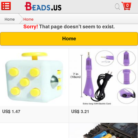
0
Home
Home
Sorry!
That page doesn't seem to exist.
Home
US$ 1.47
US$ 3.21