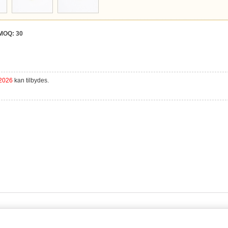
MOQ:
30
 2026
kan tilbydes.