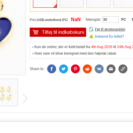
NaN
Mængde:
PC
Pris:
US$ undefined /PC
Føj til ønskeseddel
Indsend En billet?
Kun de ordrer, der er fuldt betalt fra
4th Aug 2026
til
24th Aug
Hver vare vil blive beregnet med den højeste rabat.
Share to: