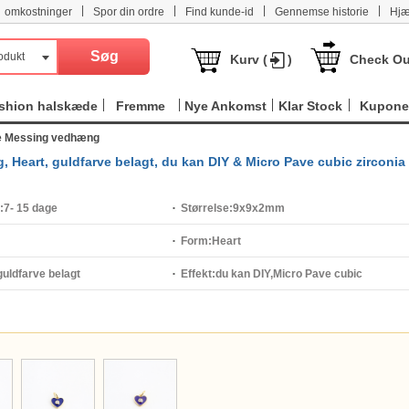
|
|
|
|
omkostninger
Spor din ordre
Find kunde-id
Gennemse historie
Hjæ
odukt
Kurv (
)
Check Ou
shion halskæde
Fremme
Nye Ankomst
Klar Stock
Kupone
ve Messing vedhæng
Heart, guldfarve belagt, du kan DIY & Micro Pave cubic zirconia
:
7- 15 dage
Størrelse:
9x9x2mm
Form:
Heart
guldfarve belagt
Effekt:
du kan DIY,Micro Pave cubic
zirconia,emalje