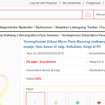
|
|
|
Log ind eller Register
Min ønskeliste
Fragtprisen
Alle pr
Magnetiske Spænder
Nylonsnor
Smykker Løbegang Tasker
Fa
ng Vedhæng
&
Messing Micro Pave Smykker
>
Terningformet Zirkon Micro Pa
Terningformet Zirkon Micro Pave Messing vedhæng, 
emalje, flere farver til valg, 9x9x2mm, Solgt af PC
Vare nr.:
2510161035413576
forsendelse
På lager - Kan leveres
Vægt:
0.5 G
Farve:
flere farver til valg
Håndværk:
Rabat:
32%
Farve: