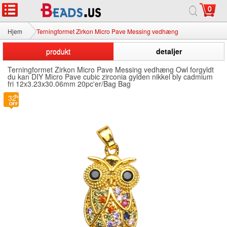
0
Hjem
Terningformet Zirkon Micro Pave Messing vedhæng
produkt
detaljer
Terningformet Zirkon Micro Pave Messing vedhæng Owl forgyldt
du kan DIY Micro Pave cubic zirconia gylden nikkel bly cadmium
fri 12x3.23x30.06mm 20pc'er/Bag Bag
32