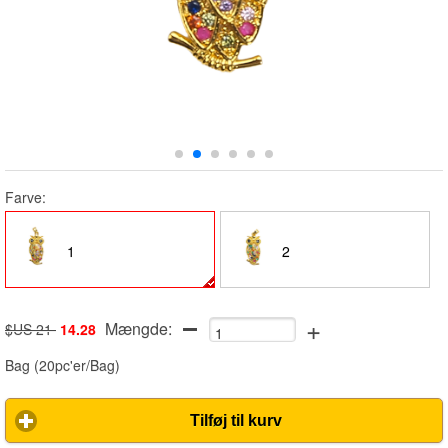
Farve:
1
2
+
Mængde:
$US 21
14.28
Bag
(
20pc'er/Bag
)
Tilføj til kurv