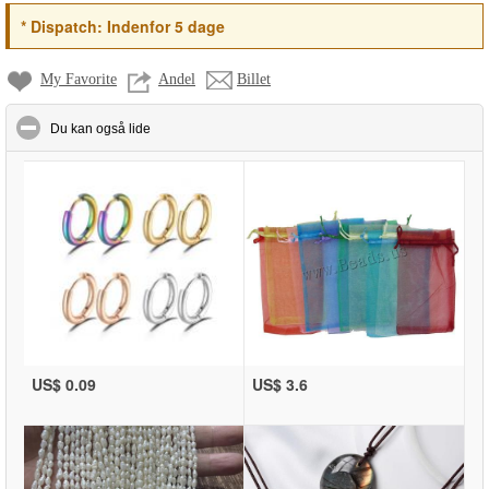
*
Dispatch:
Indenfor 5 dage
My Favorite
Andel
Billet
click to collapse contents
Du kan også lide
US$ 0.09
US$ 3.6