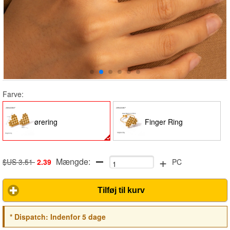
Farve:
ørering
Finger Ring
+
Mængde:
$US 3.51
2.39
PC
Tilføj til kurv
*
Dispatch:
Indenfor 5 dage