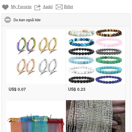
My Favorite
Andel
Billet
click to collapse contents
Du kan også lide
US$ 0.07
US$ 0.23