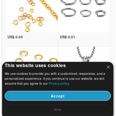
US$ 0.04
US$ 0.01
This website uses cookies
We use cookies to provide you with a customized, responsive, and a
personalized experience. If you continue to use our website, we will
assume that you agree to our
Privacy policy.
Accept
US$ 0.01
US$ 2.86
Deny
Hjem
|
Om
|
Kontakt os
|
Fuld Site
© 2026 Mælkevejen smykker Ltd Alle rettigheder forbeholdes.