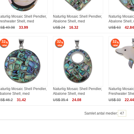
aturlig Mosaic Shell Pendler,
Naturlig Mosaic Shell Pendler,
Naturlig Mosaic
reshwater Shell, med
Abalone Shell, med
Abalone Shell,
S$ 49.98
33.99
US$ 24
16.32
US$ 63
42.84
32
32
32
aturlig Mosaic Shell Pendler,
Naturlig Mosaic Shell Pendler,
Naturlig Mosaic
balone Shell, med
Abalone Shell, med
Freshwater She
S$ 46.2
31.42
US$ 35.4
24.08
US$ 33
22.44
Samlet antal medier:
47