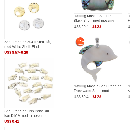
Naturlig Mosaic Shell Pendler,
N
Black Shell, med messing
F
US$ 50.4
34.28
U
32
Shell Pendler, 304 rustfrit stål,
med White Shell, Flad
US$ 8.57~9.29
Naturlig Mosaic Shell Pendler,
N
Freshwater Shell, med
A
US$ 50.4
34.28
U
Shell Pendler, Fish Bone, du
kan DIY & med rhinestone
US$ 0.41