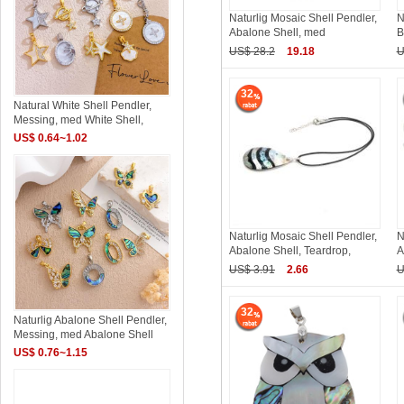
Naturlig Mosaic Shell Pendler,
N
Abalone Shell, med
B
US$ 28.2
19.18
U
32
Natural White Shell Pendler,
Messing, med White Shell,
US$ 0.64~1.02
Naturlig Mosaic Shell Pendler,
N
Abalone Shell, Teardrop,
A
US$ 3.91
2.66
U
32
Naturlig Abalone Shell Pendler,
Messing, med Abalone Shell
US$ 0.76~1.15