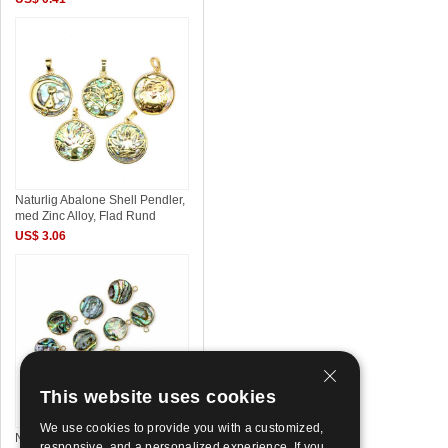
Naturlig Abalone Shell Pendler,
med Zinc Alloy, Flad Rund
US$ 3.06
This website uses cookies
We use cookies to provide you with a customized,
Naturlig Abalone Shell Pendler,
responsive, and a personalized experience. If you