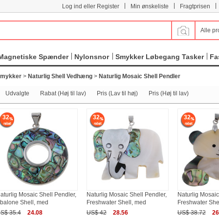
|
|
|
Log ind eller Register
Min ønskeliste
Fragtprisen
Alle pr
Magnetiske Spænder
Nylonsnor
Smykker Løbegang Tasker
Fa
smykker
>
Naturlig Shell Vedhæng
>
Naturlig Mosaic Shell Pendler
Udvalgte
Rabat (Høj til lav)
Pris (Lav til høj)
Pris (Høj til lav)
32
32
32
aturlig Mosaic Shell Pendler,
Naturlig Mosaic Shell Pendler,
Naturlig Mosaic
balone Shell, med
Freshwater Shell, med
Freshwater She
S$ 35.4
24.08
US$ 42
28.56
US$ 38.72
26