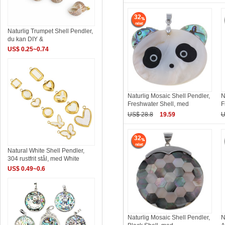
32
Naturlig Trumpet Shell Pendler,
du kan DIY &
US$ 0.25~0.74
Naturlig Mosaic Shell Pendler,
N
Freshwater Shell, med
F
US$ 28.8
19.59
U
32
Natural White Shell Pendler,
304 rustfrit stål, med White
US$ 0.49~0.6
Naturlig Mosaic Shell Pendler,
N