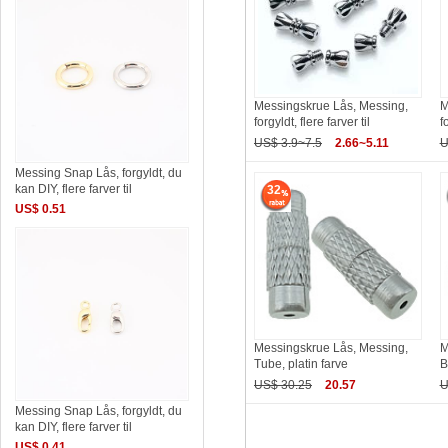
Messingskrue Lås, Messing,
M
forgyldt, flere farver til
f
US$ 3.9~7.5
2.66~5.11
U
Messing Snap Lås, forgyldt, du
kan DIY, flere farver til
32
US$ 0.51
Messingskrue Lås, Messing,
M
Tube, platin farve
B
US$ 30.25
20.57
U
Messing Snap Lås, forgyldt, du
kan DIY, flere farver til
US$ 0.41