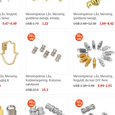
ås, forgyldt,
Messingskrue Lås, Messing,
Messingskrue Lås, Messing,
e farver
guldfarve belagt, emalje,
guldfarve belagt,
0.47~0.49
US$ 1.79
1.22
US$ 2.48~12.38
1.69~8.42
32
32
ås, Messing,
Messingskrue Lås,
Messingskrue Lås, Messing,
ygtig &
Kobberlegering, Kolonne,
forgyldt, du kan DIY, flere
sølvfarvet
9
US$ 1.38~1.48
0.94~1.01
US$ 22.5
15.3
32
32