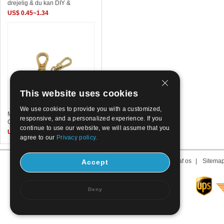
drejelig & du kan DIY &
US$ 0.45~1.34
This website uses cookies
We use cookies to provide you with a customized,
Messing Lobster Claw Cord
responsive, and a personalized experience. If you
Clasp, du kan DIY & maskine
continue to use our website, we will assume that you
US$ 0.41~0.66
agree to our
Privacy policy.
Om os
|
Kontakt os
|
Term af os
|
Sitema
Accept
Deny