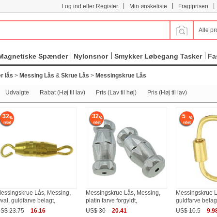
|
|
|
Log ind eller Register
Min ønskeliste
Fragtprisen
Alle pr
Magnetiske Spænder
Nylonsnor
Smykker Løbegang Tasker
Fa
r lås
>
Messing Lås
&
Skrue Lås
>
Messingskrue Lås
Udvalgte
Rabat (Høj til lav)
Pris (Lav til høj)
Pris (Høj til lav)
32
32
5
essingskrue Lås, Messing,
Messingskrue Lås, Messing,
Messingskrue L
val, guldfarve belagt,
platin farve forgyldt,
guldfarve belag
S$ 23.75
16.16
US$ 30
20.41
US$ 10.5
9.9