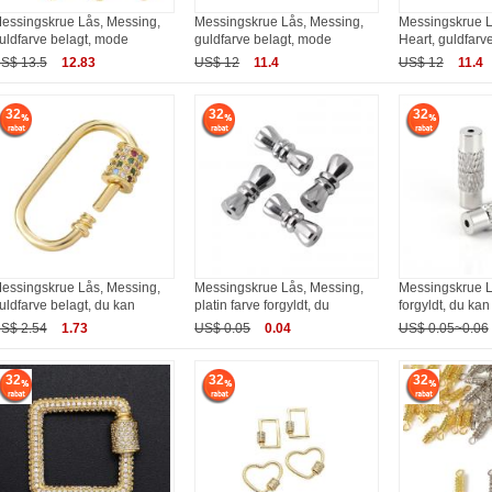
essingskrue Lås, Messing,
Messingskrue Lås, Messing,
Messingskrue L
uldfarve belagt, mode
guldfarve belagt, mode
Heart, guldfarve
S$ 13.5
12.83
US$ 12
11.4
US$ 12
11.4
32
32
32
essingskrue Lås, Messing,
Messingskrue Lås, Messing,
Messingskrue L
uldfarve belagt, du kan
platin farve forgyldt, du
forgyldt, du kan 
S$ 2.54
1.73
US$ 0.05
0.04
US$ 0.05~0.06
32
32
32