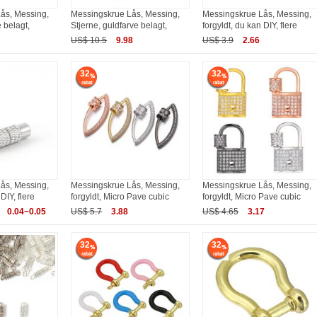
ås, Messing,
Messingskrue Lås, Messing,
Messingskrue Lås, Messing,
 belagt,
Stjerne, guldfarve belagt,
forgyldt, du kan DIY, flere
US$ 10.5
9.98
US$ 3.9
2.66
32
32
ås, Messing,
Messingskrue Lås, Messing,
Messingskrue Lås, Messing,
DIY, flere
forgyldt, Micro Pave cubic
forgyldt, Micro Pave cubic
0.04~0.05
US$ 5.7
3.88
US$ 4.65
3.17
32
32