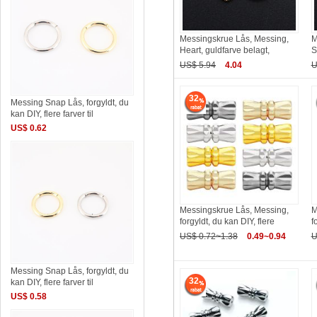
Messingskrue Lås, Messing,
M
Heart, guldfarve belagt,
S
US$ 5.94
4.04
U
32
Messing Snap Lås, forgyldt, du
kan DIY, flere farver til
US$ 0.62
Messingskrue Lås, Messing,
M
forgyldt, du kan DIY, flere
f
US$ 0.72~1.38
0.49~0.94
U
Messing Snap Lås, forgyldt, du
32
kan DIY, flere farver til
US$ 0.58