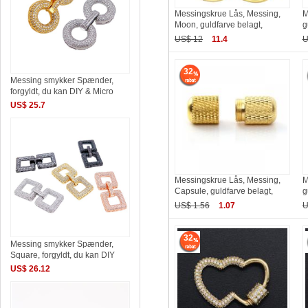
Messingskrue Lås, Messing,
M
Moon, guldfarve belagt,
g
US$ 12
11.4
U
32
Messing smykker Spænder,
forgyldt, du kan DIY & Micro
US$ 25.7
Messingskrue Lås, Messing,
M
Capsule, guldfarve belagt,
g
US$ 1.56
1.07
U
32
Messing smykker Spænder,
Square, forgyldt, du kan DIY
US$ 26.12