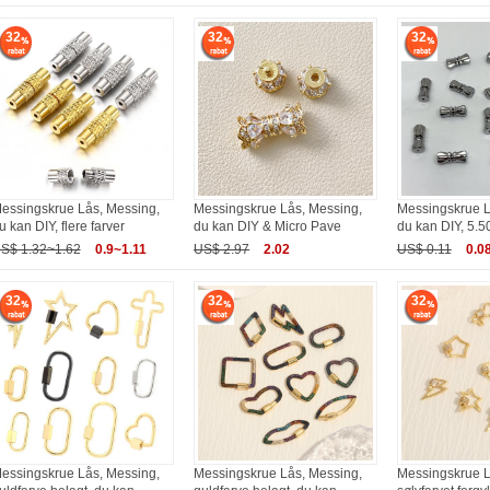
32
32
32
essingskrue Lås, Messing,
Messingskrue Lås, Messing,
Messingskrue L
u kan DIY, flere farver
du kan DIY & Micro Pave
du kan DIY, 5.
S$ 1.32~1.62
0.9~1.11
US$ 2.97
2.02
US$ 0.11
0.0
32
32
32
essingskrue Lås, Messing,
Messingskrue Lås, Messing,
Messingskrue L