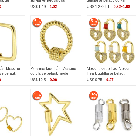
dt, du
sølvfarvet forgyldt, du
guldfarve belagt, du kan
3
US$ 1.49
1.02
US$ 1.2~2.91
0.82~1.98
5
5
ås, Messing,
Messingskrue Lås, Messing,
Messingskrue Lås, Messing,
ve belagt,
guldfarve belagt, mode
Heart, guldfarve belagt,
8
US$ 10.5
9.98
US$ 9.75
9.27
5
32