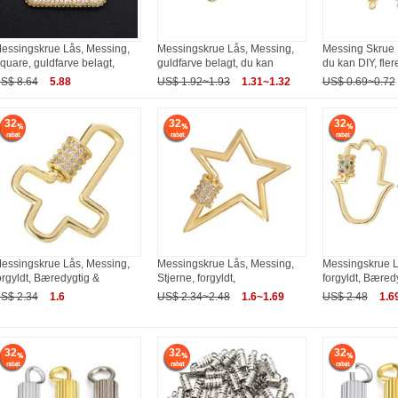
essingskrue Lås, Messing,
Messingskrue Lås, Messing,
Messing Skrue L
quare, guldfarve belagt,
guldfarve belagt, du kan
du kan DIY, fler
S$ 8.64
5.88
US$ 1.92~1.93
1.31~1.32
US$ 0.69~0.72
32
32
32
essingskrue Lås, Messing,
Messingskrue Lås, Messing,
Messingskrue L
orgyldt, Bæredygtig &
Stjerne, forgyldt,
forgyldt, Bæred
S$ 2.34
1.6
US$ 2.34~2.48
1.6~1.69
US$ 2.48
1.6
32
32
32