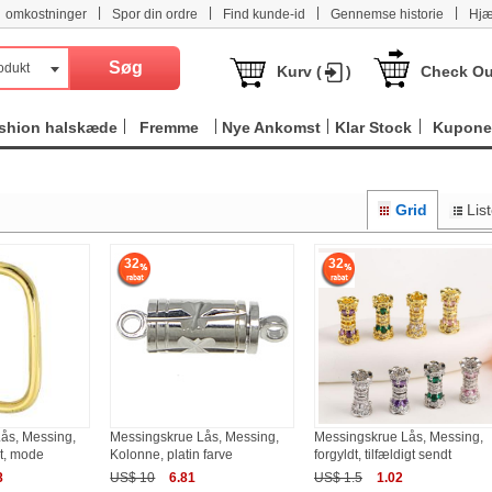
|
|
|
|
omkostninger
Spor din ordre
Find kunde-id
Gennemse historie
Hjæ
odukt
Kurv (
)
Check Ou
shion halskæde
Fremme
Nye Ankomst
Klar Stock
Kupone
Grid
Lis
32
32
ås, Messing,
Messingskrue Lås, Messing,
Messingskrue Lås, Messing,
t, mode
Kolonne, platin farve
forgyldt, tilfældigt sendt
8
US$ 10
6.81
US$ 1.5
1.02