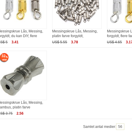
essingskrue Lås, Messing,
Messingskrue Lås, Messing,
Messingskrue L
orgyldt, du kan DIY, flere
platin farve forgyldt,
forgyldt, flere far
S$ 5
3.41
US$ 5.55
3.78
US$ 4.65
3.1
32
essingskrue Lås, Messing,
ambus, platin farve
S$ 3.75
2.56
Samlet antal medier:
56