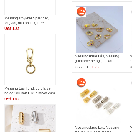
32
Messing smykker Spænder,
forgyldt, du kan DIY, flere
US$ 1.23
Messingskrue Lås, Messing,
M
guldfarve belagt, du kan
d
US$ 1.8
1.23
U
32
Messing Lås Fund, guldfarve
belagt, du kan DIY, 71x24x5mm
US$ 1.02
Messingskrue Lås, Messing,
M