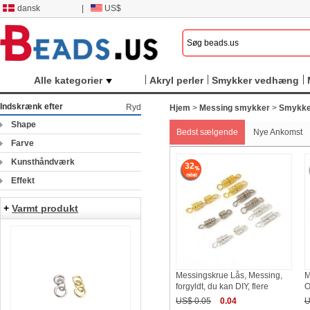
dansk
|
US$
Alle kategorier
Akryl perler
Smykker vedhæng
Indskrænk efter
Ryd
Hjem
>
Messing smykker
>
Smykke
Shape
Bedst sælgende
Nye Ankomst
Farve
Kunsthåndværk
32
Effekt
+
Varmt produkt
Messingskrue Lås, Messing,
M
forgyldt, du kan DIY, flere
O
US$ 0.05
0.04
U