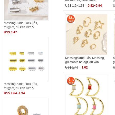
du kan DIY, flere farver
g
US$ 1.2~1.38
0.82~0.94
U
32
Messing Slide Lock Lås,
forgyldt, du kan DIY &
US$ 0.47
Messingskrue Lås, Messing,
M
guldfarve belagt, du kan
g
US$ 1.49
1.02
U
5
Messing Slide Lock Lås,
forgyldt, du kan DIY &
US$ 1.64~1.94