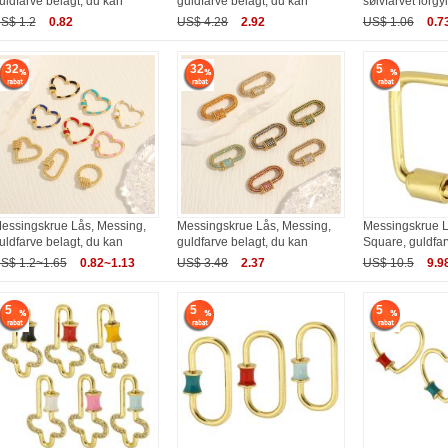
uldfarve belagt, du kan
guldfarve belagt, du kan
sølvfarvet forgyl
S$ 1.2
0.82
US$ 4.28
2.92
US$ 1.06
0.7
32
32
5
essingskrue Lås, Messing,
Messingskrue Lås, Messing,
Messingskrue L
uldfarve belagt, du kan
guldfarve belagt, du kan
Square, guldfar
S$ 1.2~1.65
0.82~1.13
US$ 3.48
2.37
US$ 10.5
9.9
5
5
5