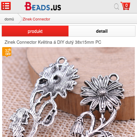
0
domů
Zinek Connector
produkt
detail
Zinek Connector Květina á DIY dutý 38x15mm PC
32