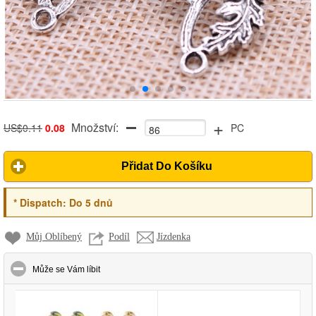
+
Množství:
US$0.11
0.08
PC
Přidat Do Košíku
*
Dispatch:
Do 5 dnů
Můj Oblíbený
Podíl
Jízdenka
click to collapse contents
Může se Vám líbit