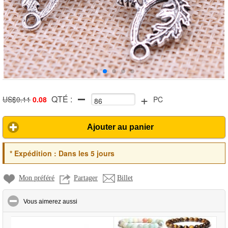
+
QTÉ :
US$0.11
0.08
PC
Ajouter au panier
*
Expédition :
Dans les 5 jours
Mon préféré
Partager
Billet
click to collapse contents
Vous aimerez aussi