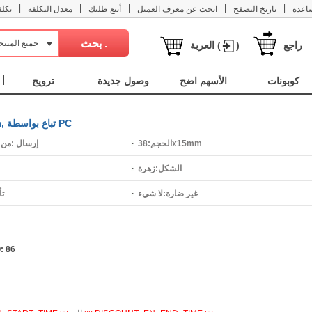
|
|
|
|
|
اعدة
تاريخ التصفح
ابحث عن معرف العميل
أتبع طلبك
معدل التكلفة
تكل
جميع المنت
راجع
)
العربة (
كوبونات
الأسهم اضح
وصول جديدة
ترويج
سبائك الزنك موصل, زهرة, مطلي, ديي & أجوف, 38x15mm, تباع بواسطة PC
38x15mm
الحجم:
إرسال :
من 7 إلى 15 يو
الشكل:
زهرة
غير ضارة:
لا شيء
تأ
:
86