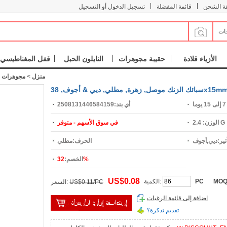
|
|
فة الشحن
قائمة المفضلة
تسجيل الدخول أو التسجيل
جات
الأزياء قلادة
حقيبة مجوهرات
النايلون الحبل
قفل المغناطيسي
منزل
>
مجوهرات س
ما
أي بند:
2508131446584159
2.4 G
الوزن:
في سوق الأسهم - متوفر
ثير:
ديي,أجوف
الحرف:
مطلي
32%
الخصم:
US$0.08
MOQ
PC
الكمية:
US$0.11/PC
السعر:
اضافة إلى قائمة الرغبات
تقديم تذكرة؟