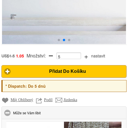
+
Množství:
US$1.5
1.05
nastavit
Přidat Do Košíku
*
Dispatch:
Do 5 dnů
Můj Oblíbený
Podíl
Jízdenka
click to collapse contents
Může se Vám líbit