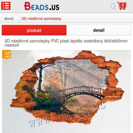
0
domů
3D nástěnné samolepky
produkt
detail
3D nástěnné samolepky PVC plast lepidlo vodotěsný 900x600mm
nastavit
30