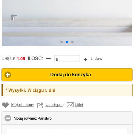
+
ILOŚĆ:
US$1.5
1.05
Ustaw
Dodaj do koszyka
*
Wysyłki:
W ciągu 5 dni
Mój ulubiony
Udostępnij
Bilet
click to collapse contents
Mogą również Państwo