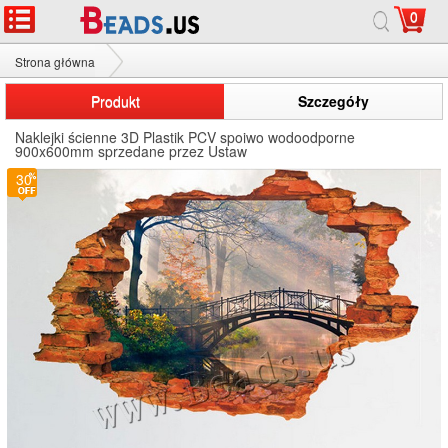
0
Strona główna
Naklejki ścienne 3D
Produkt
Szczegóły
Naklejki ścienne 3D Plastik PCV spoiwo wodoodporne
900x600mm sprzedane przez Ustaw
0
30