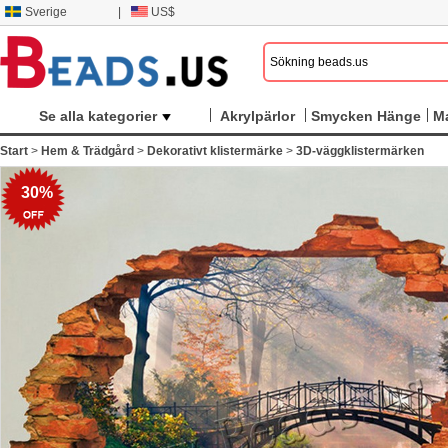
Sverige
|
US$
Se alla kategorier
Akrylpärlor
Smycken Hänge
M
Start
>
Hem & Trädgård
>
Dekorativt klistermärke
>
3D-väggklistermärken
30%