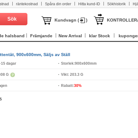
|
|
|
|
|
stnad
räntekostnad
Spåra din order
Hitta kund-ID
Sökhistorik
Hj
Kundvagn (
)
KONTROLLER
e halsband
Främjande
New Arrival
klar Stock
kuponge
tentät, 900x600mm, Säljs av Ställ
–15 dagar
Storlek:
900x600mm
308 G
Vikt:
203.3 G
ngen
Rabatt:
30%
5