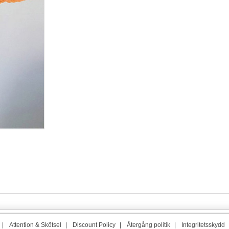
|
Attention & Skötsel
|
Discount Policy
|
Återgång politik
|
Integritetsskydd