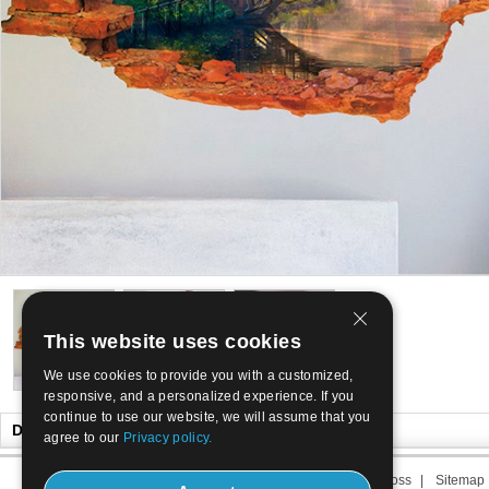
This website uses cookies
We use cookies to provide you with a customized,
responsive, and a personalized experience. If you
continue to use our website, we will assume that you
Du Kanske Gillar också
agree to our
Privacy policy.
Om oss
|
Kontakta oss
|
Löptid oss
|
Sitemap