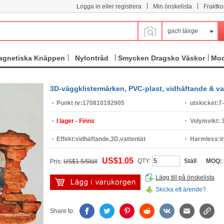
|
|
Logga in eller registrera
Min önskelista
Fraktko
gach táirge
agnetiska Knäppen
Nylontråd
Smycken Dragsko Väskor
Mod
3D-väggklistermärken, PVC-plast, vidhäftande & vat
Punkt nr:
170810192905
utskicket:
7
I lager - Finns
Volymvikt:
Effekt:
vidhäftande,3D,vattentät
Harmless:
i
US$1.05
QTY:
Ställ
MOQ:
Pris:
US$1.5/Ställ
Lägg till på önskelista
Skicka ett ärende?
Share to: