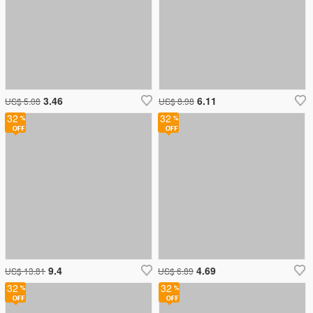
3.46
6.11
US$ 5.08
US$ 8.98
32
32
9.4
4.69
US$ 13.81
US$ 6.89
32
32