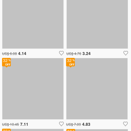
4.14
3.24
US$ 6.08
US$ 4.76
32
32
7.11
4.83
US$ 10.45
US$ 7.09