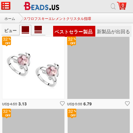
0
ホーム
スワロフスキーエレメントクリスタル指環
ビュー
ベストセラー製品
新製品が出回る
32
32
3.13
6.79
US$ 4.59
US$ 9.98
32
32