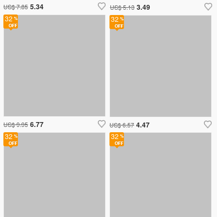
5.34
3.49
US$ 7.85
US$ 5.13
32
32
6.77
4.47
US$ 9.95
US$ 6.57
32
32