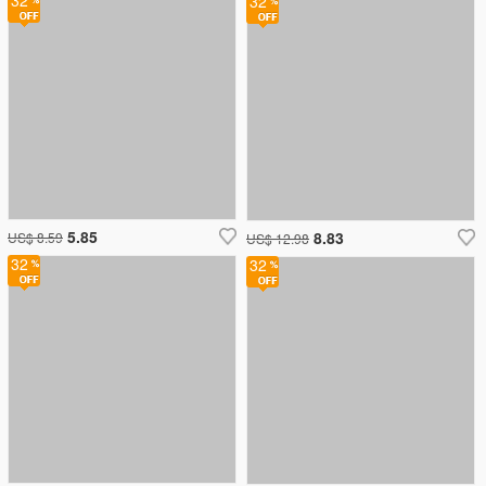
32
32
5.85
8.83
US$ 8.59
US$ 12.98
32
32