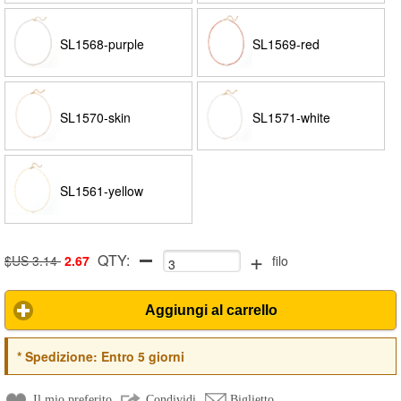
SL1568-purple
SL1569-red
SL1570-skin
SL1571-white
SL1561-yellow
+
QTY:
$US 3.14
2.67
filo
Aggiungi al carrello
*
Spedizione:
Entro 5 giorni
Il mio preferito
Condividi
Biglietto