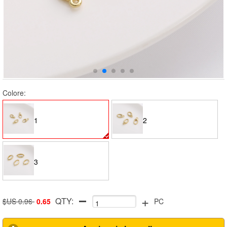
Colore:
1
2
3
+
QTY:
$US 0.96
0.65
PC