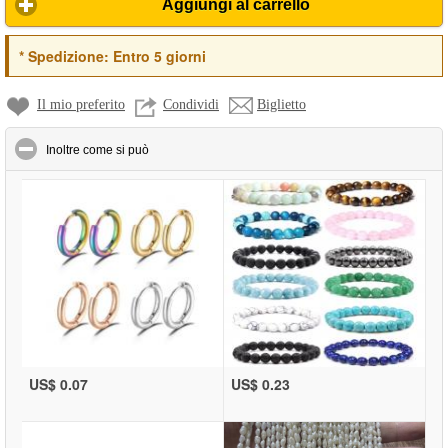
Aggiungi al carrello
*
Spedizione:
Entro 5 giorni
Il mio preferito
Condividi
Biglietto
click to collapse contents
Inoltre come si può
US$ 0.07
US$ 0.23