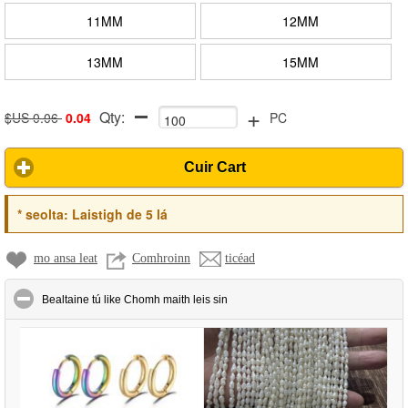
11MM
12MM
13MM
15MM
+
Qty:
$US 0.06
0.04
PC
Cuir Cart
*
seolta:
Laistigh de 5 lá
mo ansa leat
Comhroinn
ticéad
click to collapse contents
Bealtaine tú like Chomh maith leis sin