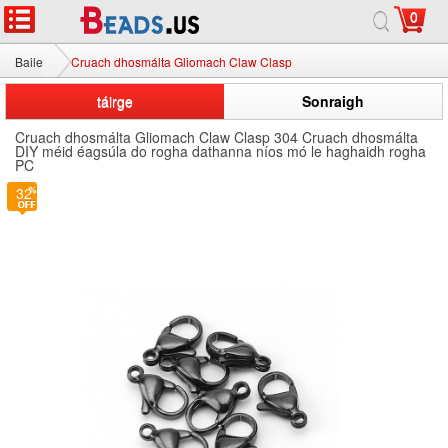
0
Baile
Cruach dhosmálta Gliomach Claw Clasp
táirge
Sonraigh
Cruach dhosmálta Gliomach Claw Clasp 304 Cruach dhosmálta
DIY méid éagsúla do rogha dathanna níos mó le haghaidh rogha
PC
32