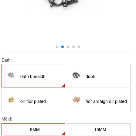
Dath:
dath bunaidh
dubh
óir fíor plated
fíor ardaigh óir plated
Méid:
9MM
10MM