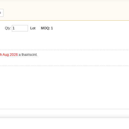
m
Qty:
Lot
MOQ:
1
th Aug 2026
a thairiscint.