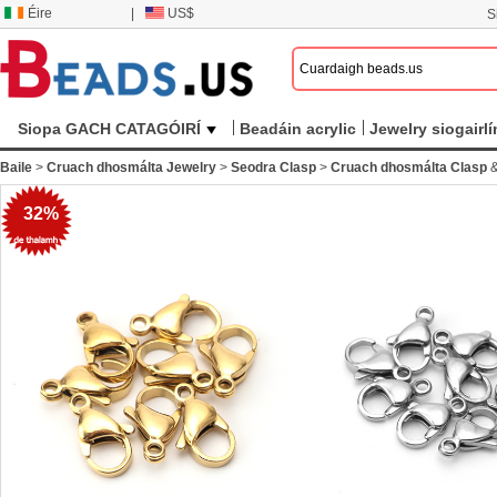
Éire
|
US$
S
Siopa GACH CATAGÓIRÍ
Beadáin acrylic
Jewelry siogairlí
Baile
>
Cruach dhosmálta Jewelry
>
Seodra Clasp
>
Cruach dhosmálta Clasp
32%