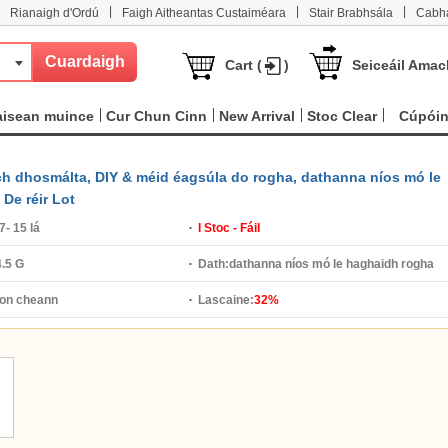
|
|
|
Rianaigh d'Ordú
Faigh Aitheantas Custaiméara
Stair Brabhsála
Cabha
Cart (
)
Seiceáil Amac
aisean muince
Cur Chun Cinn
New Arrival
Stoc Clear
Cúpói
h dhosmálta, DIY & méid éagsúla do rogha, dathanna níos mó le
De réir Lot
7- 15 lá
I Stoc - Fáil
.5 G
Dath:
dathanna níos mó le haghaidh rogha
on cheann
Lascaine:
32%