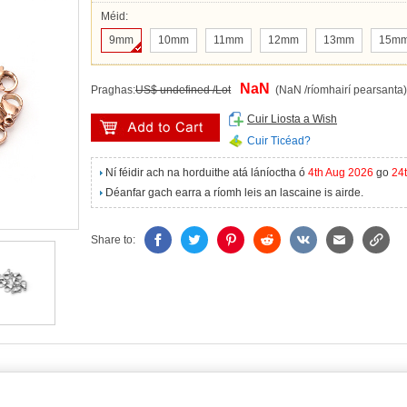
Méid:
9mm
10mm
11mm
12mm
13mm
15m
NaN
Praghas:
US$ undefined /Lot
(NaN /ríomhairí pearsanta)
Cuir Liosta a Wish
Cuir Ticéad?
Ní féidir ach na horduithe atá láníoctha ó
4th Aug 2026
go
24
Déanfar gach earra a ríomh leis an lascaine is airde.
Share to: