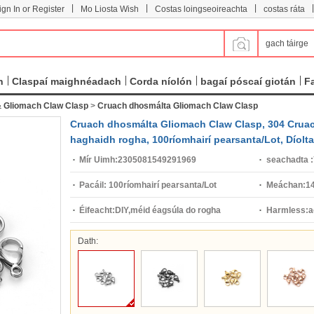
|
|
|
|
ign In or Register
Mo Liosta Wish
Costas loingseoireachta
costas ráta
gach táirge
n
Claspaí maighnéadach
Corda níolón
bagaí póscaí giotán
F
&
Gliomach Claw Clasp
>
Cruach dhosmálta Gliomach Claw Clasp
Cruach dhosmálta Gliomach Claw Clasp, 304 Cruac
haghaidh rogha, 100ríomhairí pearsanta/Lot, Díolta 
Mír Uimh:
2305081549291969
seachadta :
Pacáil:
100ríomhairí pearsanta/Lot
Meáchan:
14
Éifeacht:
DIY,méid éagsúla do rogha
Harmless:
a
Dath: