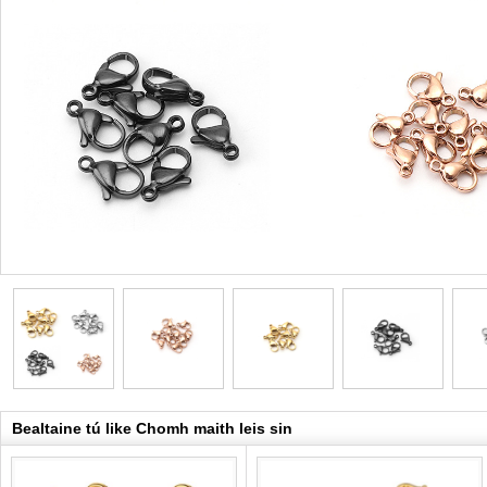
Bealtaine tú like Chomh maith leis sin