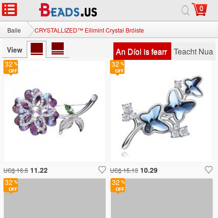
0
Baile
CRYSTALLIZED™ Eilimint Crystal Bróiste
View
An Díol is fearr
Teacht Nua
32
32
11.22
10.29
US$ 16.5
US$ 15.13
32
32