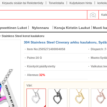
|
|
|
Kirjaudu sisään tai Rekisteröidy
Toivelistalla
Kuljetuksen hinta
korkok
Kaik
neettinen Lukot
Nylonnaru
Koruja Kiristin Laukut
Muoti ka
>
Stainless Steel korut kaulakoru
304 Stainless Steel Cinerary arkku kaulakoru, Sydä
Item No:
2505271400004058
Dispatch :
7
Paino:
16 G
Muoto:
Sydä
Käsityöt:
päällystetty
Vaikutus:
te
Alennus:
32%
Väri: