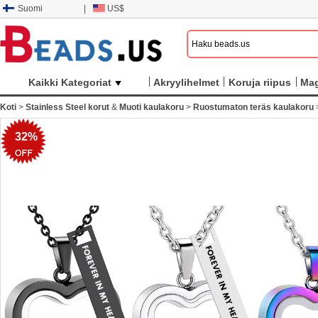
Suomi
|
US$
Kaikki Kategoriat
Akryylihelmet
Koruja riipus
Mag
Koti
>
Stainless Steel korut
&
Muoti kaulakoru
>
Ruostumaton teräs kaulakoru
32%