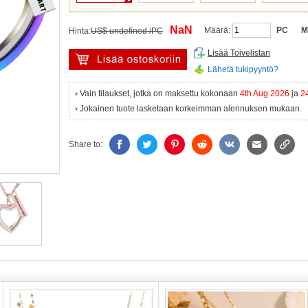
NaN
Määrä:
PC
M
Hinta:
US$ undefined /PC
Lisää Toivelistan
Lähetä tukipyyntö?
Vain tilaukset, jotka on maksettu kokonaan
4th Aug 2026
ja
2
Jokainen tuote lasketaan korkeimman alennuksen mukaan.
Share to: