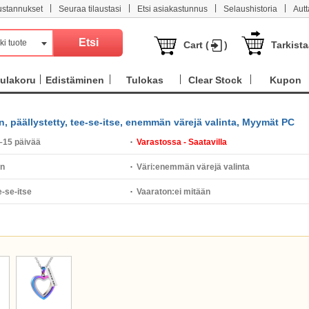
|
|
|
|
ustannukset
Seuraa tilaustasi
Etsi asiakastunnus
Selaushistoria
Aut
ki tuote
Cart (
)
Tarkist
ulakoru
Edistäminen
Tulokas
Clear Stock
Kupon
n, päällystetty, tee-se-itse, enemmän värejä valinta, Myymät PC
–15 päivää
Varastossa - Saatavilla
n
Väri:
enemmän värejä valinta
e-se-itse
Vaaraton:
ei mitään