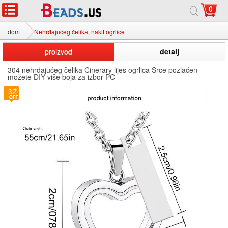
0
dom
Nehrđajućeg čelika, nakit ogrlice
proizvod
detalj
304 nehrđajućeg čelika Cinerary lijes ogrlica Srce pozlaćen
možete DIY više boja za izbor PC
32