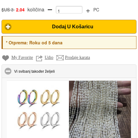
+
količina
$US 3
2.04
PC
Dodaj U Košaricu
*
Otprema:
Roku od 5 dana
My Favorite
Udio
Prodaje karata
click to collapse contents
Vi svibanj također željeli