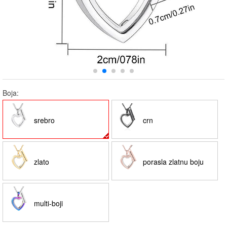
Boja:
srebro
crn
zlato
porasla zlatnu boju
multi-boji