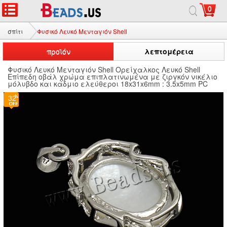
0
σπίτι
Φυσικό Λευκό Μενταγιόν Shell
προϊόν
λεπτομέρεια
Φυσικό Λευκό Μενταγιόν Shell Ορείχαλκος Λευκό Shell
Επίπεδη οβάλ χρώμα επιπλατινωμένα με ζιργκόν νικέλιο
μόλυβδο και κάδμιο ελεύθεροι 18x31x6mm : 3.5x5mm PC
32