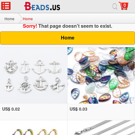
0
Home
Home
Sorry!
That page doesn't seem to exist.
Home
US$ 0.02
US$ 0.03