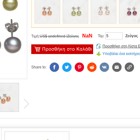
NaN
Τεμ:
Ζεύγος
Τιμή:
US$ undefined /Ζεύγος
Προσθήκη στη Λίστα 
Υποβάλει ένα εισιτήριο
Share to: