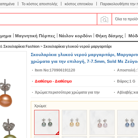
|
|
|
απημένα
Το κόστος αποστολής
κόστος επιτοκίου
Παρακολουθήστε την 
Όλα τα προϊό
σμημα
Μαγνητική Πόρπες
Νάιλον κορδόνι
Θήκη δέσμης
Μόδα
&
Σκουλαρίκια Fashion
>
Σκουλαρίκια γλυκού νερού μαργαριτάρι
Σκουλαρίκια γλυκού νερού μαργαριτάρι, Μαργαριτ
χρώματα για την επιλογή, 7-7.5mm, Sold Με Ζεύγο
Item No:
170906191120
Αποστολή :
Διαθέσιμο - Διαθέσιμο
Βάρος:
1 G
Χρώμα:
περισσότερα χρώματα για την
Αβλαβής:
κα
επιλογή
Χρώμα: