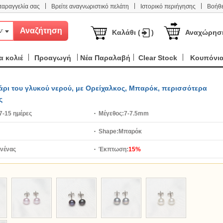
|
|
|
παραγγελία σας
Βρείτε αναγνωριστικό πελάτη
Ιστορικό περιήγησης
Βοήθε
ντα
Καλάθι (
)
Αναχώρησ
 κολιέ
Προαγωγή
Νέα Παραλαβή
Clear Stock
Κουπόνι
άρι του γλυκού νερού, με Ορείχαλκος, Μπαρόκ, περισσότερα
ς
7-15 ημέρες
Μέγεθος:
7-7.5mm
Shape:
Μπαρόκ
νένας
Έκπτωση:
15%