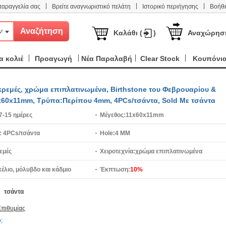
|
|
|
παραγγελία σας
Βρείτε αναγνωριστικό πελάτη
Ιστορικό περιήγησης
Βοήθε
ντα
Καλάθι (
)
Αναχώρησ
 κολιέ
Προαγωγή
Νέα Παραλαβή
Clear Stock
Κουπόνι
ρεμές, χρώμα επιπλατινωμένα, Birthstone του Φεβρουαρίου &
11x60x11mm, Τρύπα:Περίπου 4mm, 4PCs/τσάντα, Sold Με τσάντα
7-15 ημέρες
Μέγεθος:
11x60x11mm
:
4PCs/τσάντα
Hole:
4 MM
εμές
Χειροτεχνία:
χρώμα επιπλατινωμένα
κέλιο, μόλυβδο και κάδμιο
Έκπτωση:
10%
τσάντα
Επιθυμίας
;