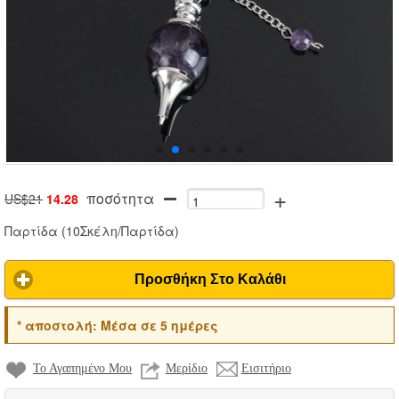
+
ποσότητα
US$21
14.28
Παρτίδα
(
10Σκέλη/Παρτίδα
)
Προσθήκη Στο Καλάθι
*
αποστολή:
Μέσα σε 5 ημέρες
Το Αγαπημένο Μου
Μερίδιο
Εισιτήριο