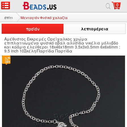
0
σπίτι
Μενταγιόν Φυσικό χαλαζία
προϊόν
λεπτομέρεια
Αμέθυστος Εκκρεμές Ορείχαλκος χρώμα
επιπλατινωμένα φυσικό οβάλ αλυσίδα νικέλιο μόλυβδο
και κάδμιο ελεύθεροι 18x46x18mm 3.5x3x0.5mm 6x6x6mm :
9.5 inch 10Σκέλη/Παρτίδα Παρτίδα
32