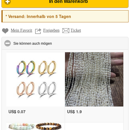
In den Warenkorb
*
Versand:
Innerhalb von 5 Tagen
Mein Favorit
Freigeben
Ticket
click to collapse contents
Sie können auch mögen
US$ 0.07
US$ 1.9