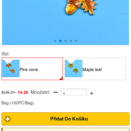
Styl:
Pine cone
Maple leaf
+
Množství:
$US 21
14.28
Bag
(
100PC/Bag
)
Přidat Do Košíku