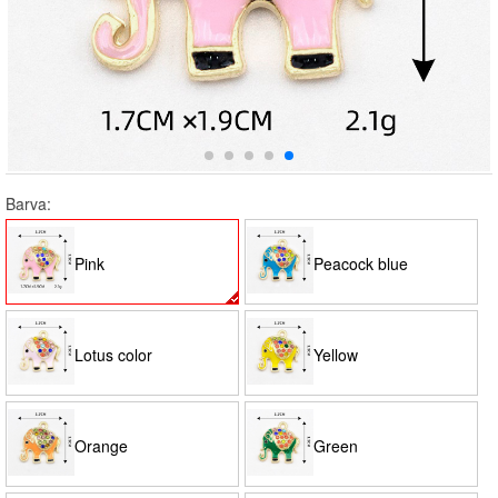
Barva:
Pink
Peacock blue
Lotus color
Yellow
Orange
Green