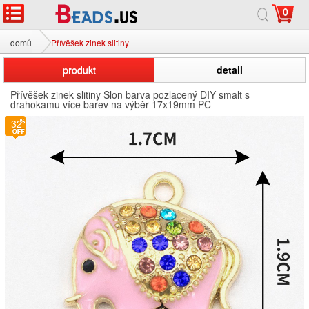
0
domů
Přívěšek zinek slitiny
produkt
detail
Přívěšek zinek slitiny Slon barva pozlacený DIY smalt s
drahokamu více barev na výběr 17x19mm PC
32