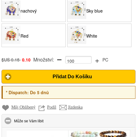
nachový
Sky blue
Red
White
+
Množství:
$US 0.15
0.10
PC
Přidat Do Košíku
*
Dispatch:
Do 5 dnů
Můj Oblíbený
Podíl
Jízdenka
click to collapse contents
Může se Vám líbit