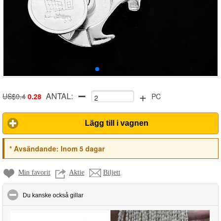
+
ANTAL:
US$0.4
0.28
PC
Lägg till i vagnen
*
Avsändande:
Inom 5 dagar
Min favorit
Aktie
Biljett
click to collapse contents
Du kanske också gillar