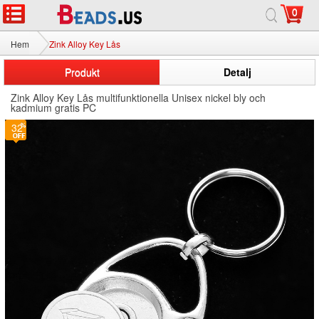
0
Hem
Zink Alloy Key Lås
Produkt
Detalj
Zink Alloy Key Lås multifunktionella Unisex nickel bly och
kadmium gratis PC
32