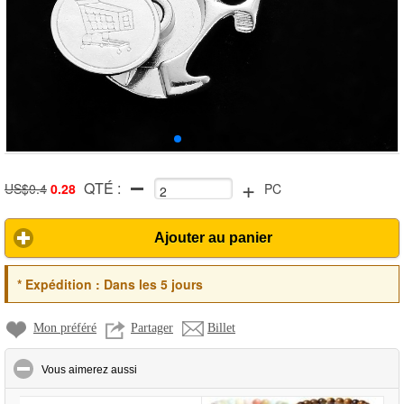
+
QTÉ :
US$0.4
0.28
PC
Ajouter au panier
*
Expédition :
Dans les 5 jours
Mon préféré
Partager
Billet
click to collapse contents
Vous aimerez aussi