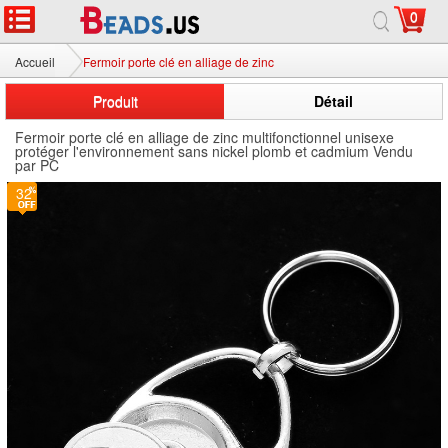
0
Accueil
Fermoir porte clé en alliage de zinc
Produit
Détail
Fermoir porte clé en alliage de zinc multifonctionnel unisexe
protéger l'environnement sans nickel plomb et cadmium Vendu
par PC
32