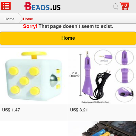
0
Home
Home
Sorry!
That page doesn't seem to exist.
Home
US$ 1.47
US$ 3.21