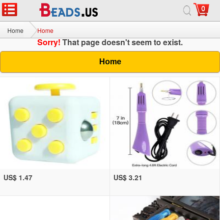
0
Home
Home
Sorry!
That page doesn't seem to exist.
Home
US$ 1.47
US$ 3.21