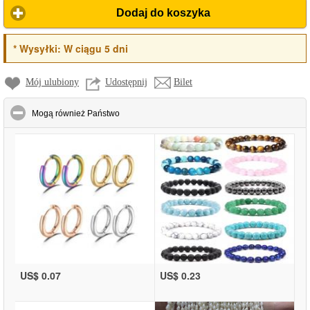
Dodaj do koszyka
*
Wysyłki:
W ciągu 5 dni
Mój ulubiony
Udostępnij
Bilet
click to collapse contents
Mogą również Państwo
US$ 0.07
US$ 0.23