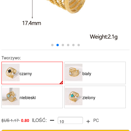
Tworzywo:
czarny
biały
niebieski
zielony
+
ILOŚĆ:
$US 1.17
0.80
PC