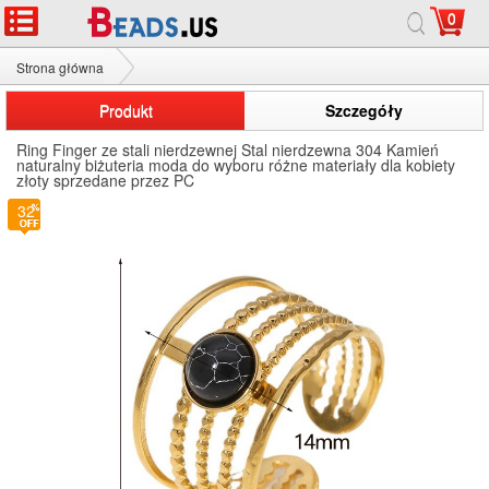
0
Strona główna
Ring Finger ze stali nierdzewnej
Produkt
Szczegóły
Ring Finger ze stali nierdzewnej Stal nierdzewna 304 Kamień
naturalny biżuteria moda do wyboru różne materiały dla kobiety
złoty sprzedane przez PC
32