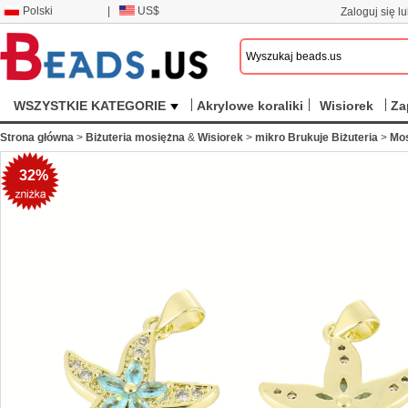
Polski
|
US$
Zaloguj się lu
WSZYSTKIE KATEGORIE
Akrylowe koraliki
Wisiorek
Za
Strona główna
>
Biżuteria mosiężna
&
Wisiorek
>
mikro Brukuje Biżuteria
>
Mos
32%