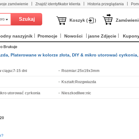
|
|
|
woje zamówienie
Znajdź identyfikator klienta
Historia przeglądania
Pom
produktów
Koszyk (
)
Zamówieni
odny naszyjnik
Promocje
Nowości
jasne Zdjęcie
Kupon
ro Brukuje
da, Platerowane w kolorze złota, DIY & mikro utorować cyrkonia,
 ciągu:
7-15 dni
Rozmiar:
25x19x3mm
Kształt:
Rozgwiazda
ikro utorować cyrkonia
Nieszkodliwe:
nic
20
e?