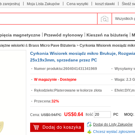
|
|
|
|
b zarejestruj
Moja Lista Zakupów
Cena wysyłki
koszt stawki
Śledź s
Wszystkich 
pięcia magnetyczne
Przewód nylonowy
Kieszeń na biżuterię
M
iężne wisiorki
&
Brass Micro Pave Biżuteria
>
Cyrkonia Wisiorek mosiądz mik
Cyrkonia Wisiorek mosiądz mikro Brukuje, Rozgwiaz
25x19x3mm, sprzedane przez PC
Numer produktu:
2604041431341969
Wysyłamy w
W magazynie - Dostępne
Waga:
2.3 G
Rękodzieło:
Platerowane w kolorze złota
Efekt:
DIY,m
Przecena:
32%
US$0.64
Ilość
PC
MOQ:
Cena:
US$0.94/PC
Dodaj do Listy Zakupów
Chcesz wysłać zgłoszeni