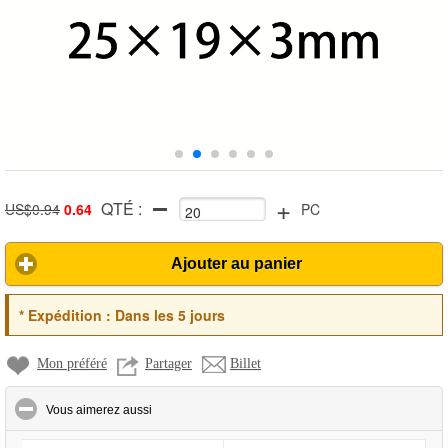
+
QTÉ :
US$0.94
0.64
PC
Ajouter au panier
*
Expédition :
Dans les 5 jours
Mon préféré
Partager
Billet
click to collapse contents
Vous aimerez aussi