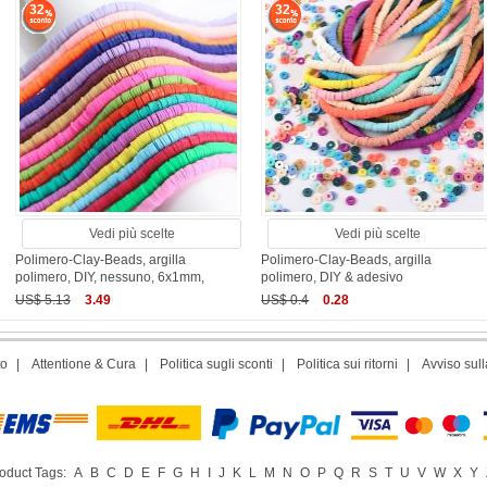
32
32
Vedi più scelte
Vedi più scelte
Polimero-Clay-Beads, argilla
Polimero-Clay-Beads, argilla
polimero, DIY, nessuno, 6x1mm,
polimero, DIY & adesivo
US$ 5.13
3.49
US$ 0.4
0.28
to
|
Attentione & Cura
|
Politica sugli sconti
|
Politica sui ritorni
|
Avviso sull
oduct Tags:
A
B
C
D
E
F
G
H
I
J
K
L
M
N
O
P
Q
R
S
T
U
V
W
X
Y