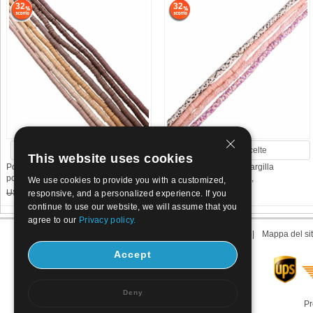
32
32
Vedi più scelte
Vedi più scelte
This website uses cookies
Polimero-Clay-Beads, argilla
Polimero-Clay-Beads, argilla
polimero, DIY, nessuno,
polimero, DIY, nessuno,
We use cookies to provide you with a customized,
US$ 6
4.08
US$ 6
4.08
responsive, and a personalized experience. If you
continue to use our website, we will assume that you
agree to our
Privacy policy.
Riguardo noi
|
Contattaci
|
Le nostre Condizioni
|
Mappa del si
Accept
Deny
Pr