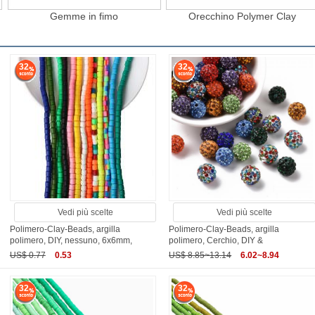
Gemme in fimo
Orecchino Polymer Clay
32
32
Vedi più scelte
Vedi più scelte
Polimero-Clay-Beads, argilla
Polimero-Clay-Beads, argilla
polimero, DIY, nessuno, 6x6mm,
polimero, Cerchio, DIY &
US$ 0.77
0.53
US$ 8.85~13.14
6.02~8.94
32
32