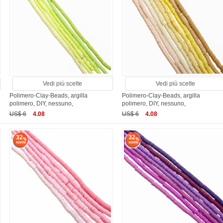
Vedi più scelte
Vedi più scelte
Polimero-Clay-Beads, argilla
Polimero-Clay-Beads, argilla
polimero, DIY, nessuno,
polimero, DIY, nessuno,
US$ 6
4.08
US$ 6
4.08
32
32