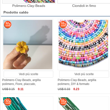
Polimero-Clay-Beads
Ciondoli in fimo
Prodotto caldo
32
32
Vedi più scelte
Vedi più scelte
Polimero-Clay-Beads, argilla
Polimero-Clay-Beads, argilla
polimero, Fiore, placcato,
polimero, DIY & formato
US$ 0.15
0.11
US$ 0.33
0.23
32
32