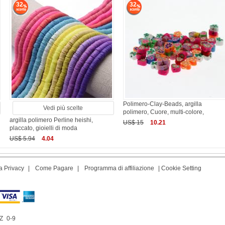
32
32
Polimero-Clay-Beads, argilla
Vedi più scelte
polimero, Cuore, multi-colore,
argilla polimero Perline heishi,
US$ 15
10.21
placcato, gioielli di moda
US$ 5.94
4.04
a Privacy
|
Come Pagare
|
Programma di affiliazione
|
Cookie Setting
Z
0-9