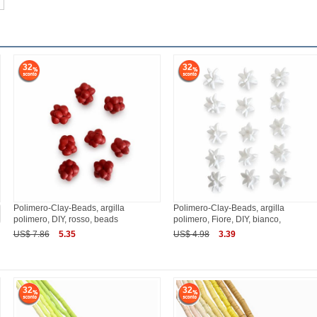
32
32
Polimero-Clay-Beads, argilla
Polimero-Clay-Beads, argilla
polimero, DIY, rosso, beads
polimero, Fiore, DIY, bianco,
US$ 7.86
5.35
US$ 4.98
3.39
32
32