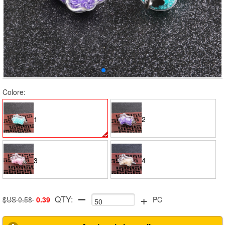
Colore:
1
2
3
4
+
QTY:
$US 0.58
0.39
PC