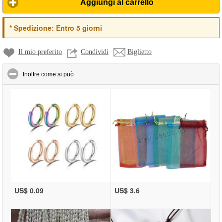
Aggiungi al carrello
*
Spedizione:
Entro 5 giorni
Il mio preferito
Condividi
Biglietto
click to collapse contents
Inoltre come si può
US$ 0.09
US$ 3.6