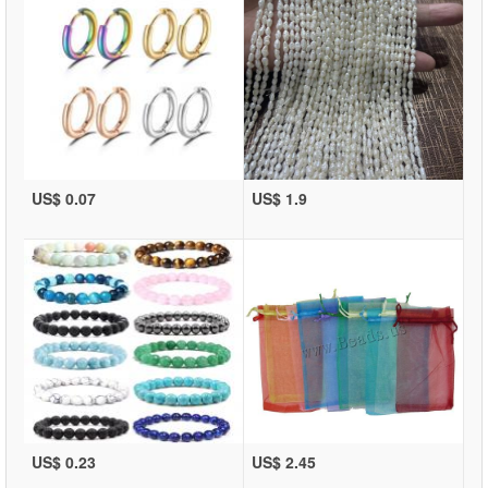
US$ 0.07
US$ 1.9
US$ 0.23
US$ 2.45