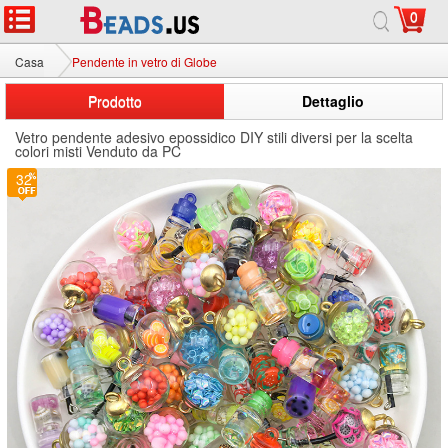
0
Casa
Pendente in vetro di Globe
Prodotto
Dettaglio
Vetro pendente adesivo epossidico DIY stili diversi per la scelta
colori misti Venduto da PC
32