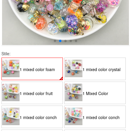
Stile:
1 mixed color foam
1 mixed color crystal
flower ball glass ball
diamond glass ball
1 mixed color fruit
1 Mixed Color
pendant 15*21mm-
pendant 15*21mm-
glass ball pendant
Diamond Sequin Glass
1 mixed color conch
1 mixed color conch