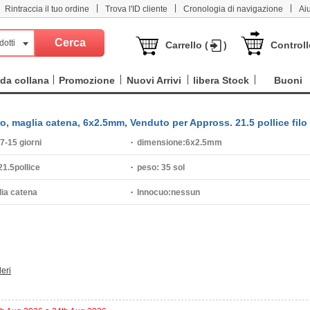
|
|
|
Rintraccia il tuo ordine
Trova l'ID cliente
Cronologia di navigazione
Ai
dotti
Carrello (
)
Controll
da collana
Promozione
Nuovi Arrivi
libera Stock
Buoni
ro, maglia catena, 6x2.5mm, Venduto per Appross. 21.5 pollice filo
7-15 giorni
dimensione:
6x2.5mm
21.5pollice
peso:
35 sol
ia catena
Innocuo:
nessun
deri