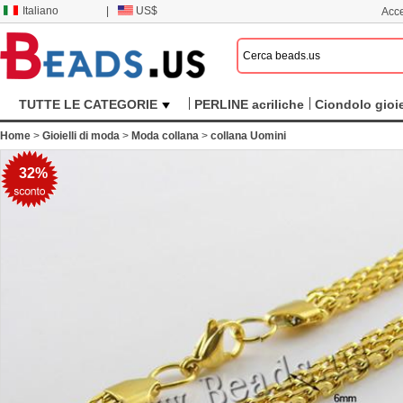
Italiano
|
US$
Acce
TUTTE LE CATEGORIE
PERLINE acriliche
Ciondolo gioie
Home
>
Gioielli di moda
>
Moda collana
>
collana Uomini
32%