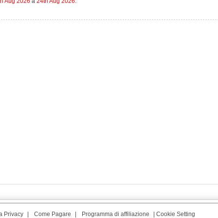
th Aug 2026
a
24th Aug 2026
.
a Privacy
|
Come Pagare
|
Programma di affiliazione
|
Cookie Setting