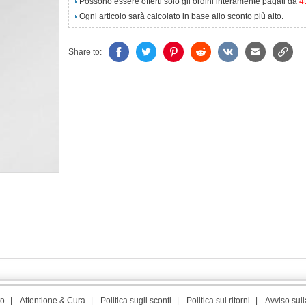
Possono essere offerti solo gli ordini interamente pagati da
4
Ogni articolo sarà calcolato in base allo sconto più alto.
Share to:
to
|
Attentione & Cura
|
Politica sugli sconti
|
Politica sui ritorni
|
Avviso sull