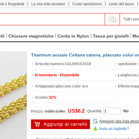
|
|
|
|
di o Registrati
La mia lista desideri
Costo spedizione
costo del tasso
Tutti i pro
lli
Chiusure magnetiche
Corda in Nylon
Tasca per gioielli
Mo
Titantium acciaio Collana catena, placcato color o
Articolo numero:
141209101518
spedizione :
In inventario - Disponibile
Lunghezza:
Artigianato:
placcato color oro
Effetto:
magl
Sconto:
32%
US$6.2
Quantità:
filo
Prezzo:
US$9.11/filo
Aggiungi alla lista desi
Invia un biglietto?