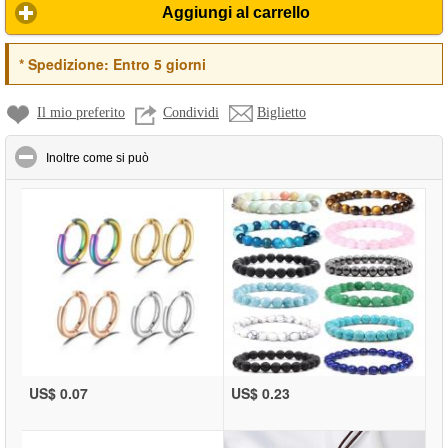
Aggiungi al carrello
*
Spedizione:
Entro 5 giorni
Il mio preferito
Condividi
Biglietto
click to collapse contents
Inoltre come si può
US$ 0.07
US$ 0.23