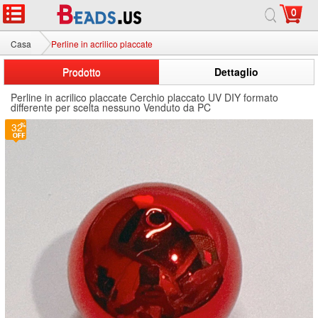
0
Casa
Perline in acrilico placcate
Prodotto
Dettaglio
Perline in acrilico placcate Cerchio placcato UV DIY formato
differente per scelta nessuno Venduto da PC
32
32