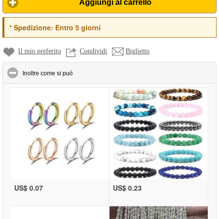
Aggiungi al carrello
*
Spedizione:
Entro 5 giorni
Il mio preferito
Condividi
Biglietto
click to collapse contents
Inoltre come si può
US$ 0.07
US$ 0.23