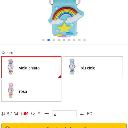
Colore:
viola chiaro
blu cielo
rosa
+
QTY:
$US 2.34
1.59
PC