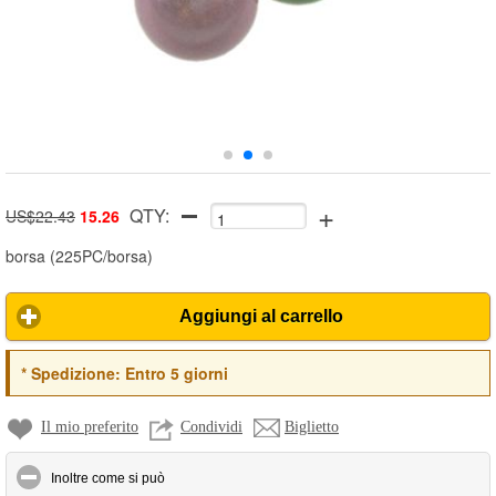
+
QTY:
US$22.43
15.26
borsa
(
225PC/borsa
)
Aggiungi al carrello
*
Spedizione:
Entro 5 giorni
Il mio preferito
Condividi
Biglietto
click to collapse contents
Inoltre come si può