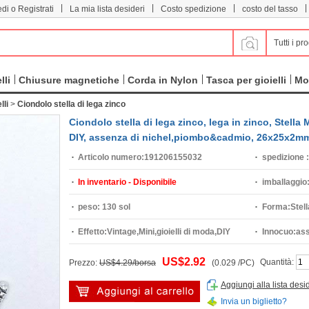
|
|
|
|
di o Registrati
La mia lista desideri
Costo spedizione
costo del tasso
Tutti i pro
lli
Chiusure magnetiche
Corda in Nylon
Tasca per gioielli
Mo
lli
>
Ciondolo stella di lega zinco
Ciondolo stella di lega zinco, lega in zinco, Stella
DIY, assenza di nichel,piombo&cadmio, 26x25x2mm
Articolo numero:
191206155032
spedizione :
In inventario - Disponibile
imballaggio
peso:
130 sol
Forma:
Stel
Effetto:
Vintage,Mini,gioielli di moda,DIY
Innocuo:
ass
US$2.92
Quantità:
Prezzo:
US$4.29/borsa
(0.029 /PC)
Aggiungi alla lista desi
Invia un biglietto?