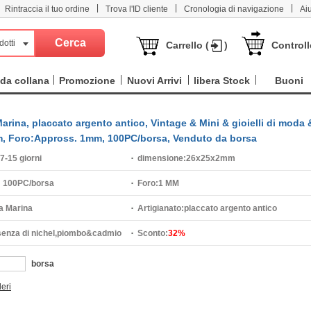
|
|
|
Rintraccia il tuo ordine
Trova l'ID cliente
Cronologia di navigazione
Ai
dotti
Carrello (
)
Controll
da collana
Promozione
Nuovi Arrivi
libera Stock
Buoni
 Marina, placcato argento antico, Vintage & Mini & gioielli di moda 
, Foro:Appross. 1mm, 100PC/borsa, Venduto da borsa
7-15 giorni
dimensione:
26x25x2mm
:
100PC/borsa
Foro:
1 MM
la Marina
Artigianato:
placcato argento antico
enza di nichel,piombo&cadmio
Sconto:
32%
borsa
deri