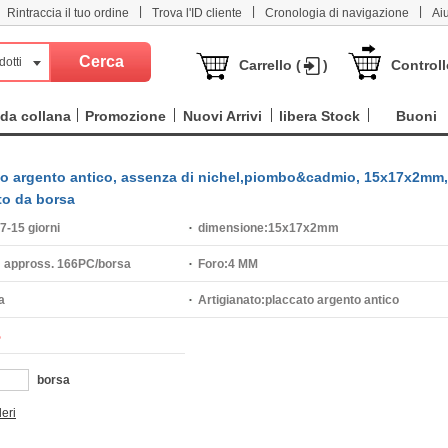
|
|
|
Rintraccia il tuo ordine
Trova l'ID cliente
Cronologia di navigazione
Ai
dotti
Carrello (
)
Controll
da collana
Promozione
Nuovi Arrivi
libera Stock
Buoni
ccato argento antico, assenza di nichel,piombo&cadmio, 15x17x2mm,
to da borsa
7-15 giorni
dimensione:
15x17x2mm
:
appross. 166PC/borsa
Foro:
4 MM
a
Artigianato:
placcato argento antico
%
borsa
deri