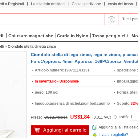
|
|
|
|
di o Registrati
La mia lista desideri
Costo spedizione
costo del tasso
Tutti i pro
lli
Chiusure magnetiche
Corda in Nylon
Tasca per gioielli
Mo
lli
>
Ciondolo stella di lega zinco
Ciondolo stella di lega zinco, lega in zinco, pla
Foro:Appross. 4mm, Appross. 166PC/borsa, Vendu
Articolo numero:
190711143151
spedizione :
In inventario - Disponibile
imballaggio
peso:
100 sol
Forma:
Stell
Innocuo:
assenza di nichel,piombo&cadmio
Sconto:
32
US$1.84
Quantità:
Prezzo:
US$2.7/borsa
(0.011 /PC)
Aggiungi alla lista desi
Invia un biglietto?