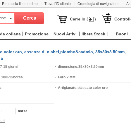
|
|
|
Rintraccia il tuo ordine
Trova l'ID cliente
Cronologia di navigazione
Ai
dotti
Carrello (
)
Controll
da collana
Promozione
Nuovi Arrivi
libera Stock
Buoni
cato color oro, assenza di nichel,piombo&cadmio, 35x30x3.50mm,
sa
7-15 giorni
dimensione:
35x30x3.50mm
:
100PC/borsa
Foro:
2 MM
a
Artigianato:
placcato color oro
%
borsa
deri