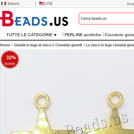
Italiano
|
US$
Acce
TUTTE LE CATEGORIE
PERLINE acriliche
Ciondolo gioie
Home
>
Gioielli in lega di zinco
&
Ciondolo gioielli
>
Lo zinco in lega ciondoli gioie
32%