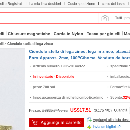
|
|
|
|
di o Registrati
La mia lista desideri
Costo spedizione
costo del tasso
Tutti i pro
lli
Chiusure magnetiche
Corda in Nylon
Tasca per gioielli
Mo
lli
>
Ciondolo stella di lega zinco
Ciondolo stella di lega zinco, lega in zinco, plac
Foro:Appross. 2mm, 100PC/borsa, Venduto da bor
Articolo numero:
190528144922
spedizione :
In inventario - Disponibile
imballaggio
peso:
700 sol
Forma:
Stell
Innocuo:
assenza di nichel,piombo&cadmio
Sconto:
32
US$17.51
Quantità:
Prezzo:
US$25.74/borsa
(0.175 /PC)
Aggiungi alla lista desi
Invia un biglietto?