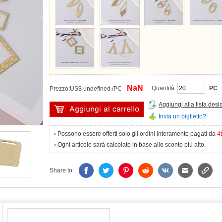
NaN
Quantità:
PC
Prezzo:
US$ undefined /PC
Aggiungi alla lista desi
Invia un biglietto?
Possono essere offerti solo gli ordini interamente pagati da
4
Ogni articolo sarà calcolato in base allo sconto più alto.
Share to: