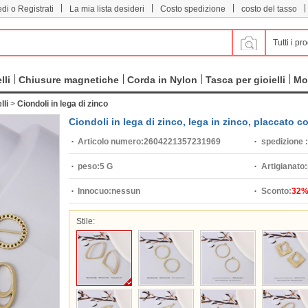
|
|
|
|
di o Registrati
La mia lista desideri
Costo spedizione
costo del tasso
Tutti i pro
lli
Chiusure magnetiche
Corda in Nylon
Tasca per gioielli
Mo
lli
>
Ciondoli in lega di zinco
Ciondoli in lega di zinco, lega in zinco, placcato co
Articolo numero:
2604221357231969
spedizione :
peso:
5 G
Artigianato:
Innocuo:
nessun
Sconto:
32
Stile: