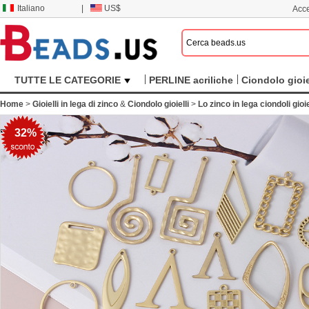
Italiano
|
US$
Acce
TUTTE LE CATEGORIE
PERLINE acriliche
Ciondolo gioie
Home
>
Gioielli in lega di zinco
&
Ciondolo gioielli
>
Lo zinco in lega ciondoli gioie
32%