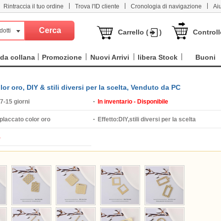
|
|
|
Rintraccia il tuo ordine
Trova l'ID cliente
Cronologia di navigazione
Ai
dotti
Carrello (
)
Controll
da collana
Promozione
Nuovi Arrivi
libera Stock
Buoni
lor oro, DIY & stili diversi per la scelta, Venduto da PC
7-15 giorni
In inventario - Disponibile
placcato color oro
Effetto:
DIY,stili diversi per la scelta
%