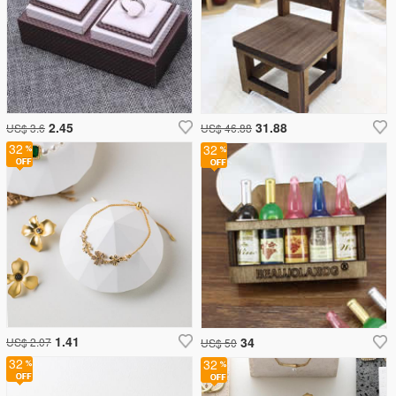
2.45
31.88
US$ 3.6
US$ 46.88
32
32
1.41
34
US$ 2.07
US$ 50
32
32