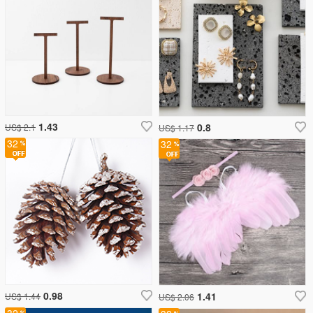
1.43
0.8
US$ 2.1
US$ 1.17
32
32
0.98
1.41
US$ 1.44
US$ 2.06