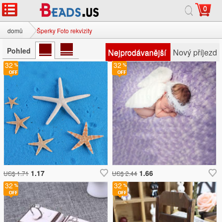
0
domů
Šperky Foto rekvizity
Pohled
Nejprodávanější
Nový příjezd
32
32
1.17
1.66
US$ 1.71
US$ 2.44
32
32